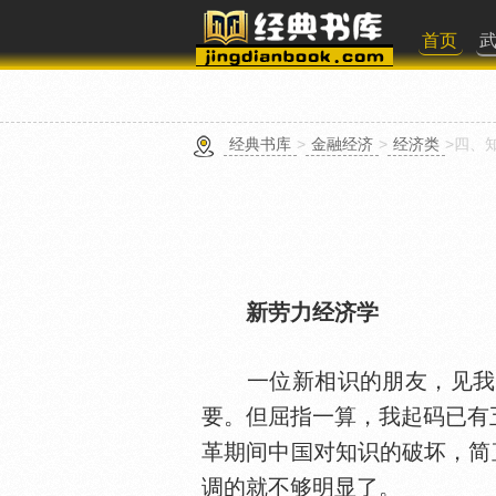
首页
经典书库
>
金融经济
>
经济类
>四、
新劳力经济学
一位新相识的朋友，见我屡
要。但屈指一算，我起码已有
革期间中
对知识的破坏，简
调的就不够明显了。