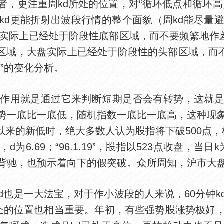
，更注重周kd所
的位置，对“循环低点和循环高
kd更能折射出波段行情的整个面貌（周kd能尽量
盘实际上已经
于阶段
底部区域，而不要频繁地作差
上区域，大盘实际上已经
于阶段
的头部区域，而不
”的变化分析。
作用就是通过它来判断短期是否会有转势，这就是
势一底比一底低，随机指数一底比一底高，这种现
28以来的新低时，绝大多数人认为
指将下破500点，机
为6.69；“96.1.19”，
指以523点收盘，当日k为2
背驰，也预示着向下的假突破。众所周知，沪市大
也是一大法宝，对于作小波段的人来说，60分钟k
的位置也相当重要。年初，有些强势
涨势极好