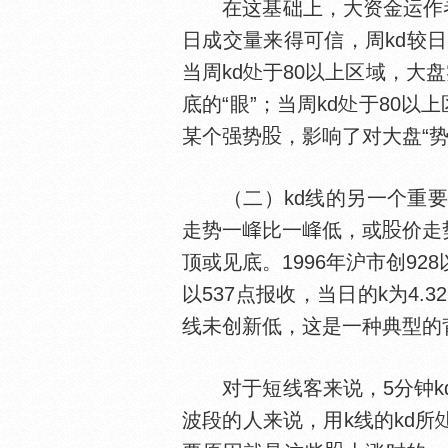
在这基础上，大资金运作者
日成交量来得可信，周kd较日
当周kd
于80以上区域，大
底的“眼”；当周kd
于80以
某个强势
，影响了对大盘“势
（二）kd线的另一个重要
走势一
比一
低，或
价走
顶或见底。1996年沪市创9
以537点报收，当日的k为4.32，d
线未创新低，这是一种典型的
对于短线客来说，5分钟kd
波段的人来说，用k线的kd所