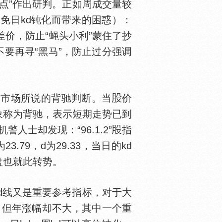
点”作出研判。正如周成交量较
避免日kd钝化而带来的困惑）：
价，防止“蝇头小利”蒙住了抄
要再寻“黑马”，防止过分强调
市场所说的背驰判断。当
价
象称为背驰，表示短期走势已到
警人士却发现：“96.1.2”
指
3.79，d为29.33，当日的kd
盘也就此转势。
d线又是重要参考指标，对于大
，但年涨幅却不大，其中一个重