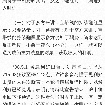
刻将手中所持
卖出，反之，翻红而上，则是介
入时机。
（一）对于多方来讲，宝塔线的持续翻红显
示：只要适量，可一路持有；对于空方来讲，宝
塔线的持续翻黑显示多方仍
于弱势，尚未达到
反击程度，不急于建仓（补仓）。这样，就可以
避免成为主力洗盘的对象，获取较大的利润。
“96.5.1”减息利好出台，沪市当日
指从
715.98狂跌至654.42点。许许多多习惯于见利好
出货的人再次断言：本轮行情属反弹
质，既然
利好已经兑现，表明行情就此宣告结束，沪市将
重回下降通道。这种看法当时占了上风，有一定
的理论基础，但经不起反复推敲。这里仅以宝塔