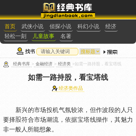
首页
武侠小说
侦探小说
科幻小说
经济
轻松一刻
儿童故事
名著
找书
经典书库
>
金融经济
>
经济类
>如需一路持股，看宝塔线
如需一路持股，看宝塔线
经济类作品
新兴的市场投机气氛较浓，但作波段的人只
要择
符合市场
流，依据宝塔线
作，其魅力
非一般人所能想象。