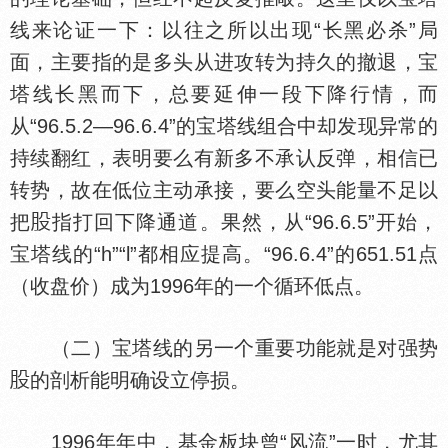
线来论证一下：以往之所以出现“长黑必杀”局
面，主要指的是多头从进攻转为持久的撤退，宝
塔线长黑而下，总要延伸一段下降行情，而
从“96.5.2—96.6.4”的宝塔线组合中却发现异常的
持续翻红，表明要么有新多不承认反弹，相信已
转势，故在低位主动承接，要么空头能量不足以
把
指打回下降通道。果然，从“96.6.5”开始，
宝塔线的“h”“l”都相应提高。“96.6.4”的651.51点
（收盘价）成为1996年的一个循环低点。
（二）宝塔线的另一个重要功能就是对强势
的剖析能明确设立停损。
1996年年中，基金板块曾“风流”一时，尤其