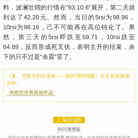
料，波澜壮阔的行情在“93.10.6”展开，第二天就
到达了42.20元。然而，当日的5rsi为98.96，
10rsi为98.16，己不可能再在高位钝化了。果
然，第三天的5rsi即跌至59.71，10rsi跌至
64.89，反而形成死叉状，表明主升的结束，余
下的只不过是“余震”罢了。
《多、空双方的分水岭——相对强弱指数》全文在线阅读
完毕..
浏览经济类其他作品
△ 返回顶部
BIG5繁體版
内容由书友免费提供
经典书库
整理收录
；如有侵权或违规内容请