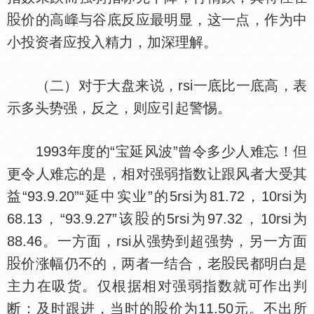
价的高
与谷底反应最明显，这一点，作为中
小投资者应投入精力，加深理解。
（二）对于大盘来说，rsi一底比一底高，表
示多头势强，反之，则应引起警惕。
1993年度的“宝延风波”曾令多少人难忘！但
更令人难忘的是，相对强弱指数让跟风者大受其
益“93.9.20”“延中实业”的5rsi为81.72，10rsi为
68.13，“93.9.27”该
的5rsi为97.32，10rsi为
88.46。一方面，rsi从强势到超强势，另一方面
价涨幅仍不的，两者一结合，老
民都明白是
主力在吸货。仅根据相对强弱指数就可作出判
断：及时跟进，当时的
价为11.50元。不出所