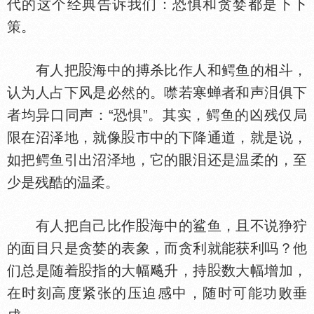
代的这个经典告诉我们：恐惧和贪婪都是下下
策。
有人把
海中的搏杀比作人和鳄鱼的相斗，
认为人占下风是必然的。噤若寒蝉者和声泪俱下
者均异口同声：“恐惧”。其实，鳄鱼的凶残仅局
限在沼泽地，就像
市中的下降通道，就是说，
如把鳄鱼引出沼泽地，它的眼泪还是温柔的，至
少是残酷的温柔。
有人把自己比作
海中的鲨鱼，且不说狰狞
的面目只是贪婪的表象，而贪利就能获利吗？他
们总是随着
指的大幅飚升，持
数大幅增加，
在时刻高度紧张的压迫感中，随时可能功败垂