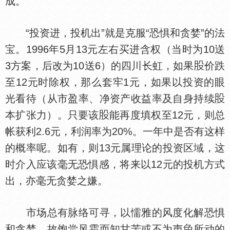
成。
“投资进，投机出”就是克服“恐惧和贪婪”的法
宝。1996年5月13元左右买进含权（当时为10送
3方案，后改为10送6）的四川长虹，如果
价跌
至12元时除权，那么套牢1元，如果以投资的眼
光看待（从市盈率、净资产收益率及自身持续
本扩张力）。只要该
能再度填权至12元，则总
帐获利2.6元，利润率为20%。一年中是否有这样
的概率呢。如有，则13元属理论的投资区域，这
时介入应该毫无恐惧感，将来以12元的投机方式
出，亦毫无贪婪之嫌。
市场总有脉络可寻，以懦雅的风度化解恐惧
和贪婪，故饱尝风霜而知甘苦或不为声
所动的