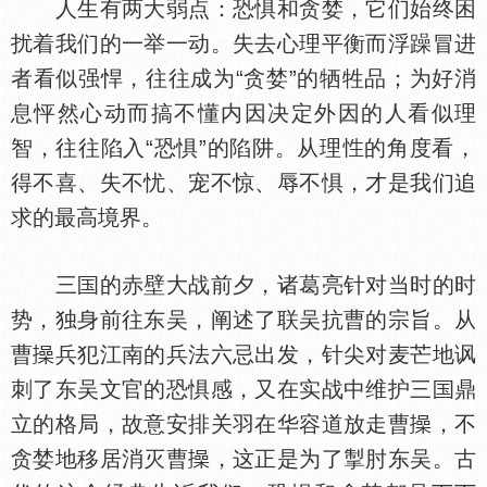
人生有两大弱点：恐惧和贪婪，它们始终困
扰着我们的一举一动。失去心理平衡而浮躁冒进
者看似强悍，往往成为“贪婪”的牺牲品；为好消
息怦然心动而搞不懂内因决定外因的人看似理
智，往往陷入“恐惧”的陷阱。从理
的角度看，
得不喜、失不忧、宠不惊、辱不惧，才是我们追
求的最高境界。
三
的赤壁大战前夕，诸葛亮针对当时的时
势，独身前往东吴，阐述了联吴抗曹的宗旨。从
曹
兵犯江南的兵法六忌出发，针尖对麦芒地讽
刺了东吴文官的恐惧感，又在实战中维护三
鼎
立的格局，故意安排关羽在华容道放走曹
，不
贪婪地移居消灭曹
，这正是为了掣肘东吴。古