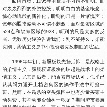
回顾市场，1995年的板块不可谓不鲜明。面
对轰轰烈烈的外资控
，明明白白的基金概念，
惊心动魄般的新神化，听到的只是一片惭愧声；
该年的
指波动不可谓不刺激，面对集资区域的
524点和锁筹区域的928，听到的只是太多的反
省。无数历史经验告诉我们：刚不能持久，柔能
克刚，柔情主义是中小投资者克敌制胜的法宝。
1996年年初，新
板块先扬后抑，是战略上
的柔情主义，朦胧权证板块的崛起是战术上的柔
情主义，尤其是后者，能否被市场认可，似乎已
从其竭力避开上档密集区的
作手法中可窥一
斑。然而，在肃杀的空头氛围中也有少量买家主
动买套，其举动能否独树一帜呢？期间沪市要展