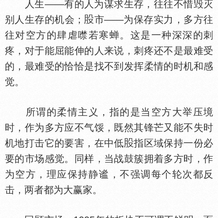
人生——有的人为谋求生存，往往不惜毁灭
别人生存的机会；
市——为保存实力，多方往
往对空方的肆虐噤若寒蝉。这是一种深深的刺
疼，对于能屈能伸的人来说，刺疼还不是最难受
的，最难受的恰恰是找不到发挥柔情的时机和感
觉。
所谓的柔情主义，指的是当空方大举压境
时，作为多方应不气馁，既然其锋芒又能不失时
机地打击它的要害，在中低
指区域保持一份必
要的市场感觉。同样，当战鼓簇拥着多方时，作
为空方，理应保持静谧，不强调每个轮次都反
击，两者都为大赢家。