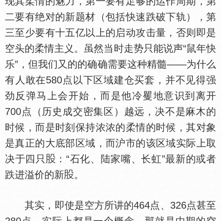
现其柔情的魅力，第一要有足够的运作周期，第
二要有绝对的新题材（包括快速跌破下轨），第
三至少要有十五亿以上的启动攻击量，否则即是
空头的柔情主义。虽然当时走势只能说声“鼠年快
乐”，但我们又的的确确需要这种精髓——为什么
有人敢在580点以下区域建仓买套，并不见得强
劲反弹马上会开始，而是他冷矍地意识到离开
700点（历史成交密集区）越远，决不是麻木的
时候，而是时刻保持浓浓的柔情的时候，其对象
是真正的大底部区域，而沪市的该区域实际上取
决于四只
：“石化、陆家嘴、长虹”最新的或者
跌进溢价的新
。
其实，即使是空方所讲的464点、326点甚至