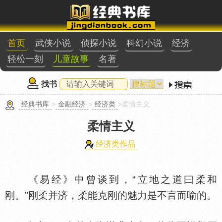
首页
武侠小说
侦探小说
科幻小说
经济
轻松一刻
儿童故事
名著
找书
经典书库
>
金融经济
>
经济类
>柔情主义
柔情主义
经济类作品
《易经》中曾谈到，“立地之道曰柔和
刚。”刚柔并济，柔能克刚的魅力是不言而喻的。