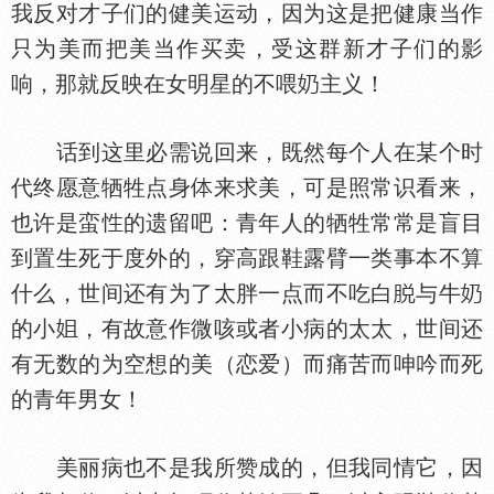
我反对才子们的健美运动，因为这是把健康当作
只为美而把美当作买卖，受这群新才子们的影
响，那就反映在女明星的不喂
主义！
话到这里必需说回来，既然每个人在某个时
代终愿意牺牲点身
来求美，可是照常识看来，
也许是蛮
的遗留吧：青年人的牺牲常常是盲目
到置生死于度外的，穿高跟鞋露臂一类事本不算
什么，世间还有为了太胖一点而不吃白
与牛
的小
，有故意作微咳或者小病的太太，世间还
有无数的为空想的美（恋爱）而痛苦而呻吟而死
的青年男女！
美丽病也不是我所赞成的，但我同情它，因