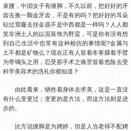
束腰，中
女子有缠脚，不久以前，把好好的牙
齿去换一颗金牙齿，不是有的吗？把好好的耳朵
钻过窟窿去挂金器不是中西都是一样吗？人人都
笑非洲土人的以泥装饰为野蛮，可是你有没有想
到自己生活中也常有这种相仿的事情呢?金属与
土不都是矿物么？现在正有人冒着冬寒躶着手臂
为带镯头之用，忍受那手术之痛苦冒着危险去受
科学美容术的洗礼你都知道？
由此看来，牺牲着身
去求美，这是一直没
有什么变更过；变更的是方法，而这方法则是进
步的。
比方说缠脚是为娉婷，但是人当老得不配娉