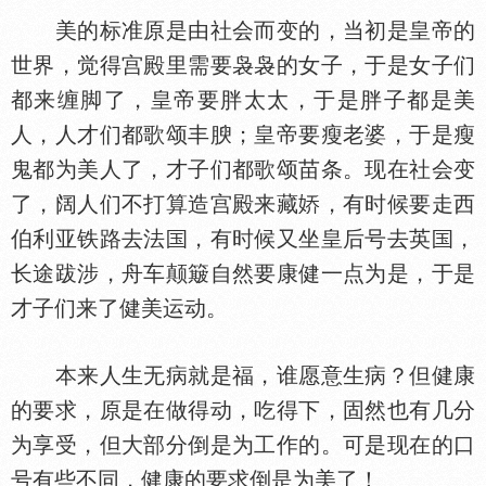
美的标准原是由社会而变的，当初是皇帝的
世界，觉得宫殿里需要袅袅的女子，于是女子们
都来缠脚了，皇帝要胖太太，于是胖子都是美
人，人才们都歌颂丰腴；皇帝要瘦老婆，于是瘦
鬼都为美人了，才子们都歌颂苗条。现在社会变
了，阔人们不打算造宫殿来藏
，有时候要走西
伯利亚铁路去法
，有时候又坐皇后号去英
，
长途跋涉，舟车颠簸自然要康健一点为是，于是
才子们来了健美运动。
本来人生无病就是福，谁愿意生病？但健康
的要求，原是在做得动，吃得下，固然也有几分
为享受，但大部分倒是为工作的。可是现在的口
号有些不同，健康的要求倒是为美了！