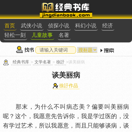
首页
武侠小说
侦探小说
科幻小说
经济
轻松一刻
儿童故事
名著
找书
经典书库
>
文学名著
>
徐訏
>谈美丽病
谈美丽病
徐訏作品
那末，为什么不叫病态美？偏要叫美丽病
呢？这个，我愿意先告诉你，我是学过医的，没
有学过艺术，所以我愿意，而且只能够谈病，谈