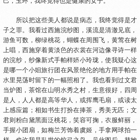
己，玉环，我终觉得也是健康的女子。
所以把这些美人都说是病态，我终觉得是才
子之罪。我看过西施浣纱图，溪流是清澈见底，
游鱼可数，柳绿桃花，蝴蝶在周围飞，黄莺在树
上唱，西施穿着黄淡
的
裳在河边像寻诗一样
的浣纱，纱像新式手帕样
小玲珑，使我疑心这
是哪一个小
旅行团在风景绝伦的地方用手帕在
里晃荡时留下的一幅照相了。我也看到过文君
当炉图，茶馆在山明
秀之村，生意很好，四周
是人，人人都是高等华人，或挥鹰毛扇，或读太
上感应篇；相如书生打扮在捧茶，秀美无匹；文
君则粉白黛黑面泛桃花，笑容可掬，
服鲜丽，
手握小团扇，如梅兰芳饰着虞姬，手拿网球拍一