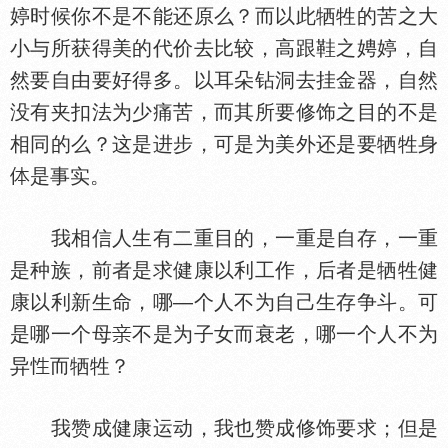
婷时候你不是不能还原么？而以此牺牲的苦之大
小与所获得美的代价去比较，高跟鞋之娉婷，自
然要自由要好得多。以耳朵钻洞去挂金器，自然
没有夹扣法为少痛苦，而其所要修饰之目的不是
相同的么？这是进步，可是为美外还是要牺牲身
是事实。
我相信人生有二重目的，一重是自存，一重
是种族，前者是求健康以利工作，后者是牺牲健
康以利新生命，哪—个人不为自己生存争斗。可
是哪一个母
不是为子女而衰老，哪一个人不为
异
而牺牲？
我赞成健康运动，我也赞成修饰要求；但是