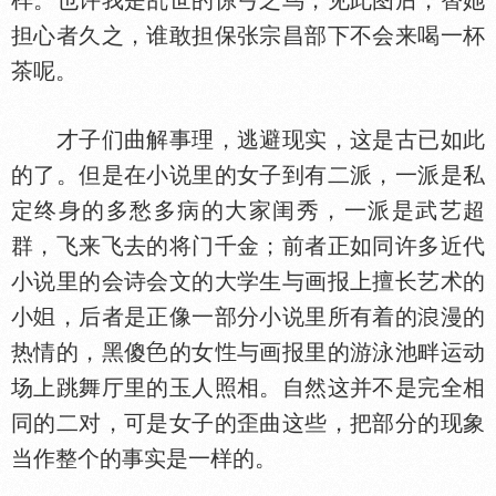
样。也许我是乱世的惊弓之鸟，见此图后，替她
担心者久之，谁敢担保张宗昌部下不会来喝一杯
茶呢。
才子们曲解事理，逃避现实，这是古已如此
的了。但是在小说里的女子到有二派，一派是私
定终身的多愁多病的大家闺秀，一派是武艺超
群，飞来飞去的将门千金；前者正如同许多近代
小说里的会诗会文的大学生与画报上擅长艺术的
小
，后者是正像一部分小说里所有着的
漫的
热情的，黑傻
的女
与画报里的游泳池畔运动
场上跳舞厅里的玉人照相。自然这并不是完全相
同的二对，可是女子的歪曲这些，把部分的现象
当作整个的事实是一样的。