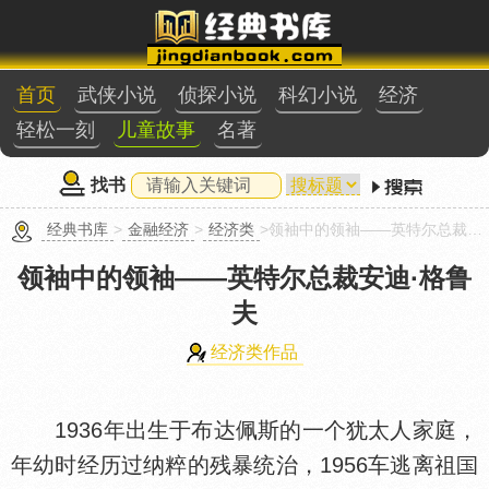
首页
武侠小说
侦探小说
科幻小说
经济
轻松一刻
儿童故事
名著
找书
经典书库
>
金融经济
>
经济类
>领袖中的领袖——英特尔总裁安迪·格鲁夫
领袖中的领袖——英特尔总裁安迪·格鲁
夫
经济类作品
1936年出生于布达佩斯的一个犹太人家庭，
年幼时经历过纳粹的残暴统治，1956车逃离祖