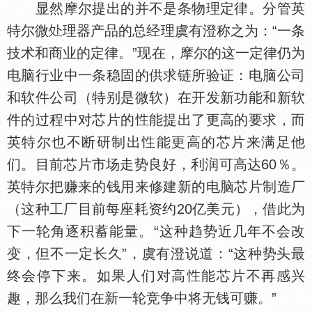
显然摩尔提出的并不是条物理定律。分管英
特尔微
理器产品的总经理虞有澄称之为：“一条
技术和商业的定律。”现在，摩尔的这一定律仍为
电脑行业中一条稳固的供求链所验证：电脑公司
和软件公司（特别是微软）在开发新功能和新软
件的过程中对芯片的
能提出了更高的要求，而
英特尔也不断研制出
能更高的芯片来满足他
们。目前芯片市场走势良好，利润可高达60％。
英特尔把赚来的钱用来修建新的电脑芯片制造厂
（这种工厂目前每座耗资约20亿美元），借此为
下一轮角逐积蓄能量。“这种趋势近几年不会改
变，但不一定长久”，虞有澄说道：“这种势头最
终会停下来。如果人们对高
能芯片不再感兴
趣，那么我们在新一轮竞争中将无钱可赚。”