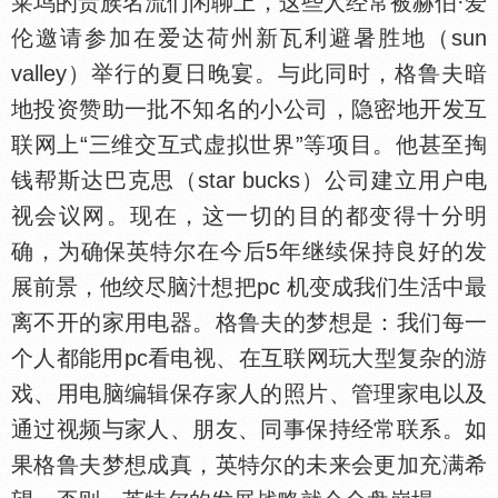
莱坞的贵族名流们闲聊上，这些人经常被赫伯·爱
伦邀请参加在爱达荷州新瓦利避暑胜地（sun
valley）举行的夏日晚宴。与此同时，格鲁夫暗
地投资赞助一批不知名的小公司，隐密地开发互
联网上“三维交互式虚拟世界”等项目。他甚至掏
钱帮斯达巴克思（star bucks）公司建立用户电
视会议网。现在，这一切的目的都变得十分明
确，为确保英特尔在今后5年继续保持良好的发
展前景，他绞尽脑汁想把pc 机变成我们生活中最
离不开的家用电器。格鲁夫的梦想是：我们每一
个人都能用pc看电视、在互联网玩大型复杂的游
戏、用电脑编辑保存家人的照片、管理家电以及
通过视频与家人、朋友、同事保持经常联系。如
果格鲁夫梦想成真，英特尔的未来会更加充满希