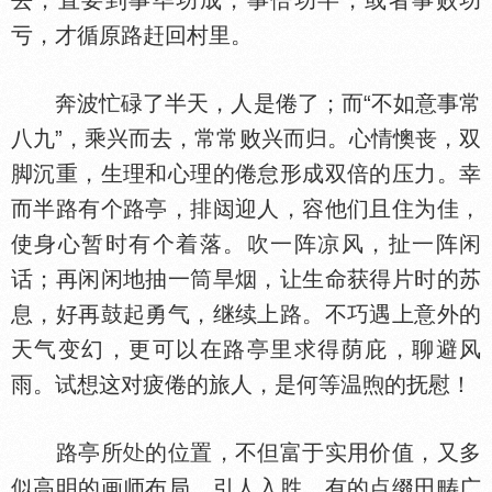
去，直要到事毕功成，事倍功半，或者事败功
亏，才循原路赶回村里。
奔波忙碌了半天，人是倦了；而“不如意事常
八九”，乘兴而去，常常败兴而归。心情懊丧，双
脚沉重，生理和心理的倦怠形成双倍的压力。幸
而半路有个路亭，排闼迎人，容他们且住为佳，
使身心暂时有个着落。吹一阵凉风，扯一阵闲
话；再闲闲地抽一筒旱烟，让生命获得片时的苏
息，好再鼓起勇气，继续上路。不巧遇上意外的
天气变幻，更可以在路亭里求得荫庇，聊避风
雨。试想这对疲倦的旅人，是何等温煦的抚慰！
路亭所
的位置，不但富于实用价值，又多
似高明的画师布局，引人入胜。有的点缀田畴广