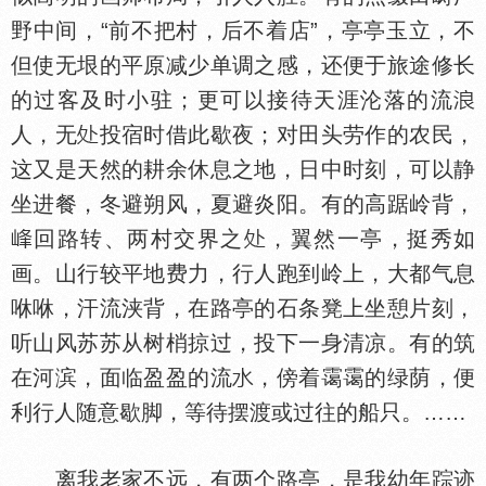
野中间，“前不把村，后不着店”，亭亭玉立，不
但使无垠的平原减少单调之感，还便于旅途修长
的过客及时小驻；更可以接待天涯沦落的流
人，无
投宿时借此歇夜；对田头劳作的农民，
这又是天然的耕余休息之地，日中时刻，可以静
坐进餐，冬避朔风，夏避炎阳。有的高踞岭背，
回路转、两村交界之
，翼然一亭，挺秀如
画。山行较平地费力，行人跑到岭上，大都气息
咻咻，汗流浃背，在路亭的石条凳上坐憩片刻，
听山风苏苏从树梢掠过，投下一身清凉。有的筑
在河滨，面临盈盈的流
，傍着霭霭的绿荫，便
利行人随意歇脚，等待摆渡或过往的船只。……
离我老家不远，有两个路亭，是我幼年踪迹