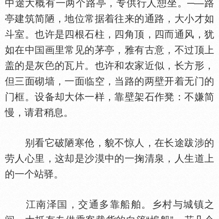
中途大概有一两个路亭，专供行人憩坐。─—路
亭建筑简陋，地位常据着往来的通路，大小才如
斗室。也许是四根石柱，四角顶，四而通风，犹
如在中
画里常见的茅亭，雅有古意，不过顶上
盖的是灰
的瓦片。也许和农家近似，长方形，
但三面砌墙，一面临空，当路的两壁开着无门的
门框。设备却大
一样，靠壁架石作凳：不嫌简
慢，请君稍息。
别看它破陋寒伧，貌不惊人，在长途跋涉的
劳人心里，这却是沙漠中的一掬清泉，人生道上
的一个站驿。
江南泽
，交通多靠船舶。乡村与城镇之