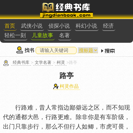
首页
武侠小说
侦探小说
科幻小说
经济
轻松一刻
儿童故事
名著
找书
经典书库
>
文学名著
>
柯灵
>路亭
路亭
柯灵作品
行路难，昔人常指边鄙僻远之区，而不知现
代的通都大邑，行路更难。除非你是有车阶级，
出门只靠步行，那么不但行人如鲫，市虎可畏，