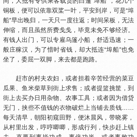
间，大抵有专供乘客载货的白篷“埠船”，花几个
铜板，便可以依靠双桨一叶，平安到岸，可是“埠
船”早出晚归，一天只一度往返；时间呆板，无法
伸缩，而且虽然所费戋戋，毕竟未免不够经济。
有钱人出门，可以专雇乌篷小船，舒适迅速；一
般庄稼汉，为了惜时省钱，却大抵连“埠船”也免
坐了，委屈一双脚，来去都是跑路。
赶市的村夫农妇，或者担着辛苦经营的菜豆
瓜果、鱼米柴草到街上求售；或者提篮挑筐，到
街上去买办日用杂物、农事工具；或者因为借贷
无门，挟些不值钱的
物破烂上当铺去质钱……
每天清早，朝阳初窥田野，便沐晨风，带晓雾，
从村里出发，哼哼唧唧，形成行列，快步赶上镇