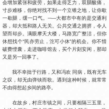
会增加紧张和疲劳，如果走得乏力，双
酸痛，
寸步难移，你绝对找不到一个立锥之地，让你歇
一歇
，缓一口气。─—大都市中有的是交通利
器，却大抵和路人无关。公共交通之拥挤，令人
望而却步。满眼摩天大楼，马路宽广整洁，但你
休想找个“民亦劳止，汔可小休”的机会。你不惜
破费悭囊，走进咖啡馆去，买个片刻安闲，那却
又是另一回事了。
我不幸拙于行路，又和冯欢 同病，既有无车
之叹，却无由弹铗而歌。遇到这种时候，就常常
不由得想起乡间的路亭。
在故乡，村庄市镇之间，只要相隔三五里，