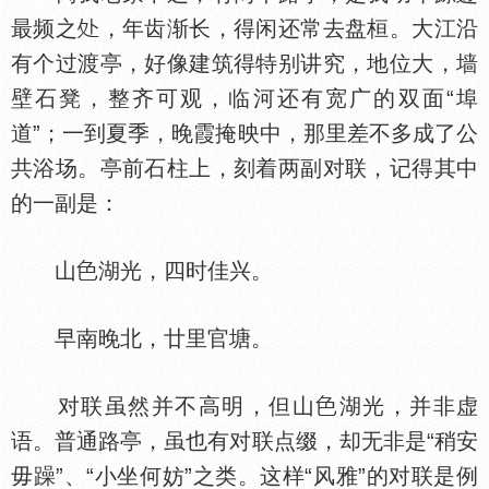
最频之
，年齿渐长，得闲还常去盘桓。大江沿
有个过渡亭，好像建筑得特别讲究，地位大，墙
壁石凳，整齐可观，临河还有宽广的双面“埠
道”；一到夏季，晚霞掩映中，那里差不多成了公
共浴场。亭前石柱上，刻着两副对联，记得其中
的一副是：
山
湖光，四时佳兴。
早南晚北，廿里官塘。
对联虽然并不高明，但山
湖光，并非虚
语。普通路亭，虽也有对联点缀，却无非是“稍安
毋躁”、“小坐何妨”之类。这样“风雅”的对联是例