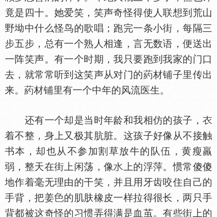
竟是四十。她爱笑，笑声奇怪得使人联想到荒山
野坳中什么怪鸟的歌唱；跑完一条小街，每隔三
步五步，总有一个熟人相逢，言无数语，便送出
一阵笑声。有一个时期，我只要跑到我家的门口
去，就常常听到这笑声从对门的葯材铺子里传出
来。葯材铺里有一个中年的风流医生。
还有一个却是当时年龄和我相仿的孩子，
着不整，身上又极其肮脏。这孩子好像从不接触
书本，却也从不参加割草放牛的队伍，黄瘦羸
弱，整天在街上闲荡，像
上的浮萍。惯常傻傻
地作着毫无理由的干笑，并且用牙齿咬住自己的
手背，把姜
的肌肤橡皮一样拉得很长，两只手
背都被这奇怪的习惯弄得满是血茧。有些街上的