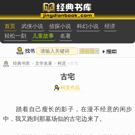
首页
武侠小说
侦探小说
科幻小说
经济
轻松一刻
儿童故事
名著
找书
经典书库
>
文学名著
>
柯灵
>古宅
古宅
柯灵作品
踏着自己瘦长的影子，在漫不经意的闲步
中，我又跑到那墓场似的古宅边来了。