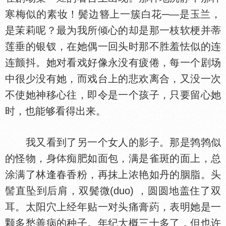
寒梅似的素妆！鬓边簪上一簇白花─—是玉兰，
是茉莉呢？最为我所倾心的却是那一枝软梗并蒂
莲垂的银钗，在她偶一回头时那不胜羞怯似的连
连颤抖。她对看戏好像永没有疲倦，每一个剧场
中很少没有她，而戏台上的悲欢离合，又没一次
不使她神移心往，即令是一个孩子，只要留心她
时，也能够看得出来。
我又看到了另一个女人的影子。那是鹁鹁似
的怪物，身
痴肥如面包，满是雀斑的面上，总
涂满了林逢春香粉，再抹上浓艳如丹的胭脂。头
髻直坠到后肩，双鬓微(duo) ，圆圆地盖住了双
耳。太阳穴上经年贴一对头痛膏葯，表明她是一
颗多愁善病的种子。年纪大概三十多了，但也许