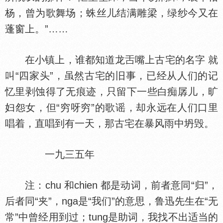
杨，曾为歌舞场；蛛丝儿结满雕梁，绿纱今又在
蓬窗上。”……
在小镇上，谁都知道龙
嘴上古宅的名字 就
叫“四家头”，虽然古宅的旧事，已经从人们的记
忆里剥蚀得了无痕迹，只留下一些白痴孱儿，旷
妇怨女，但“穷呀穷”的歌谣，却永远在人们口里
唱着，直唱到有一天，那古宅在暴风雨中坍毁。
一九三五年
注：chu 和chien 都是动词，前者意同“归”，
后者同“夹”，nga是“我们”的意思，鲁迅先生在“无
常”中曾经用到过；tung是助词，我找不出适当的