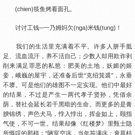
(chien)筷鱼烤看面孔。
讨讨工钱─一乃姆
欠(nga)米钱(tung)！
我们的生活里充满着不平。许多人胼手胝
足、流血流汗，养不活自己；少数人却用欺诈剥
削来满足罪恶的私慾：肥美的土地，妖媚的姬
妾，峨巍的屋宇，还准备后世“克绍箕裘”，永垂
不隳。可是他们的雄图不一定实现。他们中最好
的结果，不过是产生一两代孝子贤孙，凭借余
荫，替社会延长若干黑暗的生命。而更多的是膏
腴锦绣，声
犬马，悖入悖出，挥金如上，颐指
气使，不可一世。结果却像《红楼梦》里甄士隐
所慨叹的那样：“陋室空
，当年笏满
；衰草枯