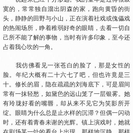
寞的，常常独自溜出
森的家，跑向黄昏的街
头，静静的田野与小山，正在演着社戏或傀儡戏
的热闹场所，睁着稚弱好奇的眼睛，去看一切自
己所不能了解的事物，当时有许多印象，至今还
占着我心坎的一角。
我仿佛看见一张苍白的脸了，那是女
的
脸。年纪大概有二十六七了吧，但也许竟是三
十。修长的眉，隐在疏疏的刘海底下，可是眉间
常有一抹轻愁，如黛
的远山笼了一层银雾。她
有玲珑好看的嘴
，却从来不见它为笑影所开
绽。眼睛为什么总是止
样的沉滞？但偶一闪动
时，还有着青春未谢的光辉。镇上演戏时，她就
在剧场某一
的看台上出现。那样地沉静，那样