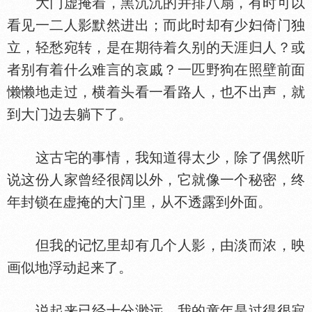
大门虚掩着，黑沉沉的并排八扇，有时可以
看见一二人影默然进出；而此时却有少妇倚门独
立，轻愁宛转，是在期待着久别的天涯归人？或
者别有着什么难言的哀戚？一匹野狗在照壁前面
懒懒地走过，横着头看一看路人，也不出声，就
到大门边去躺下了。
这古宅的事情，我知道得太少，除了偶然听
说这份人家曾经很阔以外，它就像一个秘密，终
年封锁在虚掩的大门里，从不透露到外面。
但我的记忆里却有几个人影，由淡而浓，映
画似地浮动起来了。
说起来已经十分渺远。我的童年是过得很寂