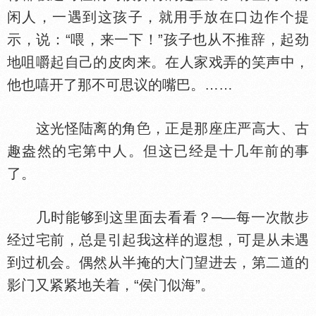
闲人，一遇到这孩子，就用手放在口边作个提
示，说：“喂，来一下！”孩子也从不推辞，起劲
地咀嚼起自己的皮肉来。在人家戏弄的笑声中，
他也嘻开了那不可思议的嘴巴。……
这光怪陆离的角
，正是那座庄严高大、古
趣盎然的宅第中人。但这已经是十几年前的事
了。
几时能够到这里面去看看？─—每一次散步
经过宅前，总是引起我这样的遐想，可是从未遇
到过机会。偶然从半掩的大门望进去，第二道的
影门又紧紧地关着，“侯门似海”。