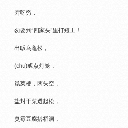
穷呀穷，
勿要到“四家头”里打短工！
出畈乌蓬松，
(chu)畈点灯笼，
觅菜梗，两头空，
盐封干菜透起松，
臭霉豆腐搭桥洞，