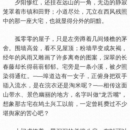
夕阳惨红，还挂在远山的一角，无边的静寂
笼罩着市镇和田野；小道尽
，兀立在西风残照
中的那一座大宅，也就显得分外的
黯。
孤零零的屋子，只是左旁蹲着几间矮檐的茅
舍。围墙高耸，看不见屋顶；粉墙早变成灰褐，
经年的风雨又雕画了许多离奇的图案，深翠的长
春藤却长得蓊蓊郁郁。宅旁是一条小溪，被夕照
染得通红。─—埠道边有一女子，正俯身把双手
入流
，是在浣
还是淘米呢？─—相传这面
山带
、景
幽丽的地方，名字叫做“龙
嘴”，
想象那古宅在鸠土兴工以前，一定曾耗费过不少
堪舆家的苦心吧？