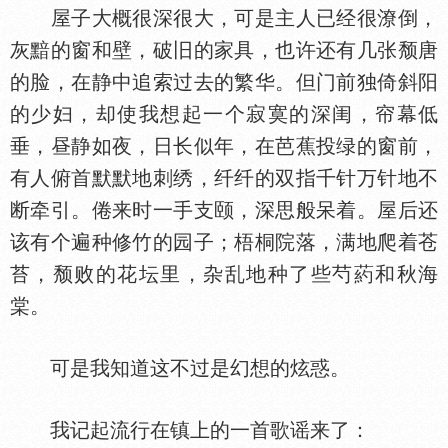
屋子大概很深很大，可是主人已经很潦倒，
灰黯的窗和壁，破旧的家具，也许还有几张颓唐
的脸，在静中追索过去的繁华。但门前独倚斜阳
的少妇，却使我想起一个寂寞的深闺，帘幕低
垂，昼静如夜，日长似年，在芭蕉投绿的窗前，
有人俯首默默地刺绣，纤纤的双指千针万针地不
断牵引。倦来时一手支颐，深思般呆着。屋后还
该有个遍种修竹的园子；梧桐院落，满地爬着苍
苔，颓败的花坛里，杂乱地种了些芍葯和秋海
棠。
可是我知道这不过是幻想的炫惑。
我记起流行在镇上的一首歌谣来了：