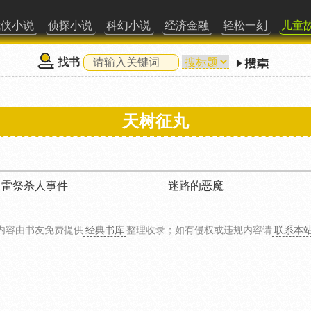
武侠小说
侦探小说
科幻小说
经济金融
轻松一刻
儿童
找书
天树征丸
雷祭杀人事件
迷路的恶魔
内容由书友免费提供
经典书库
整理收录
；如有侵权或违规内容请
联系本