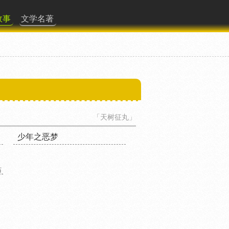
故事
文学名著
「天树征丸」
少年之恶梦
站