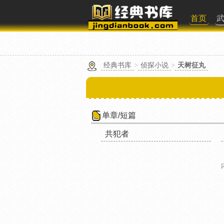
首页
经典书库
>
侦探小说
>
天树征丸
单章/短篇
共犯者