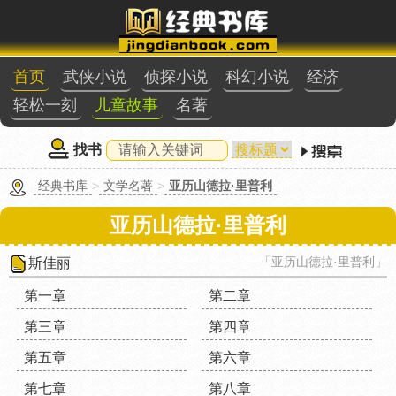
首页
武侠小说
侦探小说
科幻小说
经济
轻松一刻
儿童故事
名著
找书
经典书库
>
文学名著
>
亚历山德拉·里普利
亚历山德拉·里普利
「亚历山德拉·里普利」
斯佳丽
第一章
第二章
第三章
第四章
第五章
第六章
第七章
第八章