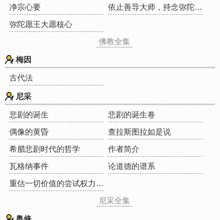
净宗心要
依止善导大师，持念弥陀名号
弥陀愿王大愿核心
佛教全集
梅因
古代法
尼采
悲剧的诞生
悲剧的诞生卷
偶像的黄昏
查拉斯图拉如是说
希腊悲剧时代的哲学
作者简介
瓦格纳事件
论道德的谱系
重估一切价值的尝试权力意志
尼采全集
奥修