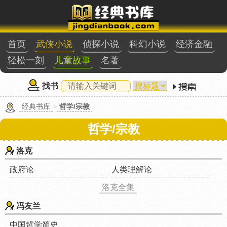
首页
武侠小说
侦探小说
科幻小说
经济金融
轻松一刻
儿童故事
名著
找书
经典书库
>
哲学/宗教
哲学/宗教
洛克
政府论
人类理解论
洛克全集
冯友兰
中国哲学简史