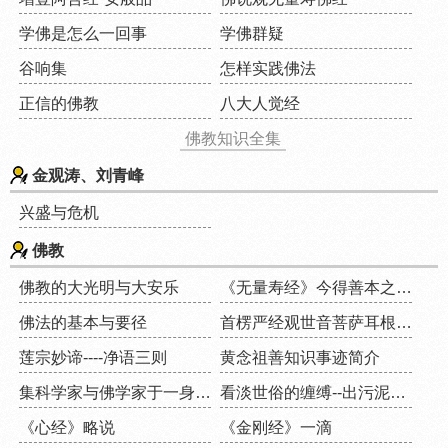
学佛是怎么一回事
学佛群疑
谷响集
怎样实践佛法
正信的佛教
八大人觉经
佛教知识全集
金观涛、刘青峰
兴盛与危机
佛教
佛教的大光明与大安乐
《无量寿经》今得善本之大事因缘
佛法的基本与要径
首楞严经观世音菩萨耳根圆通章举要
莲宗妙谛----净语三则
黄念祖善知识事迹简介
集科学家与佛学家于一身的人
看淡世俗的缠缚--出污泥而不染
《心经》略说
《金刚经》一滴