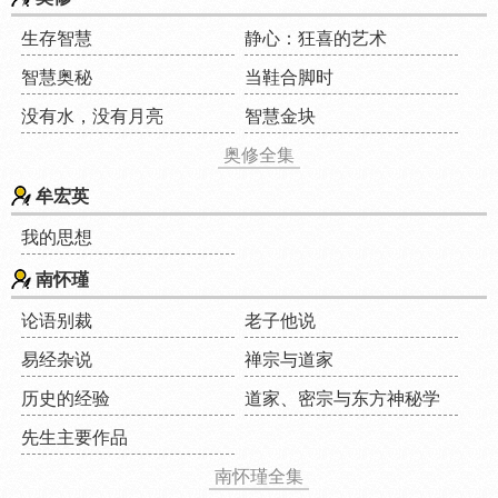
生存智慧
静心：狂喜的艺术
智慧奥秘
当鞋合脚时
没有水，没有月亮
智慧金块
奥修全集
牟宏英
我的思想
南怀瑾
论语别裁
老子他说
易经杂说
禅宗与道家
历史的经验
道家、密宗与东方神秘学
先生主要作品
南怀瑾全集