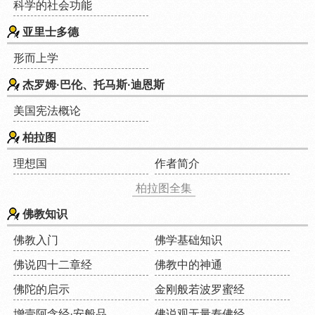
科学的社会功能
亚里士多德
形而上学
杰罗姆·巴伦、托马斯·迪恩斯
美国宪法概论
柏拉图
理想国
作者简介
柏拉图全集
佛教知识
佛教入门
佛学基础知识
佛说四十二章经
佛教中的神通
佛陀的启示
金刚般若波罗蜜经
增壹阿含经·安般品
佛说观无量寿佛经