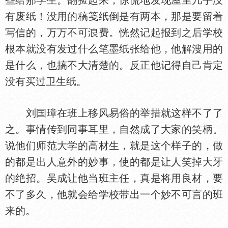
些给那学生。翻捡起来，惊慌地发现屋里几乎没
有废纸！没用的稿笺纸倒是有两本，那是要留着
写信的，万万不可
费。恍然记起报到之后学校
根本就没有发过什么笔墨纸张给他，他解溲用的
是什么，也搞不大清楚的。反正他记得自己肯定
没有买过卫生纸。
刘
璋在班上移风易俗的举措就这样不了了
之。事情传到同事耳里，自然成了大家的笑柄。
说他们师范大学的高材生，就是这个样子的，做
的都是出人意外的妙事，使的都是让人笑掉大牙
的绝招。吴成让他当班主任，真是将用良材，要
不了多久，他就会给学校带出一个妙不可言的班
来的。