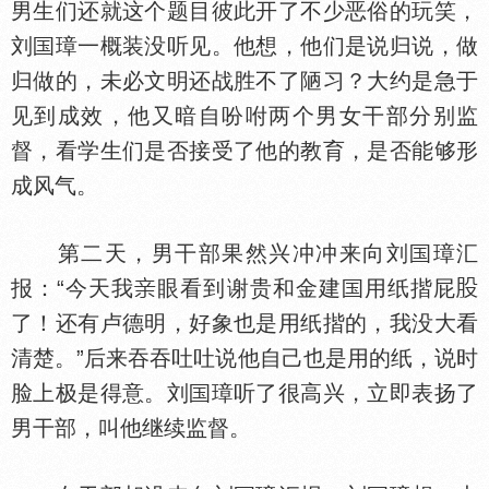
男生们还就这个题目彼此开了不少恶俗的玩笑，
刘
璋一概装没听见。他想，他们是说归说，做
归做的，未必文明还战胜不了陋习？大约是急于
见到成效，他又暗自吩咐两个男女干部分别监
督，看学生们是否接受了他的教育，是否能够形
成风气。
第二天，男干部果然兴冲冲来向刘
璋汇
报：“今天我
眼看到谢贵和金建
用纸揩屁
了！还有卢德明，好象也是用纸揩的，我没大看
清楚。”后来吞吞吐吐说他自己也是用的纸，说时
脸上极是得意。刘
璋听了很高兴，立即表扬了
男干部，叫他继续监督。