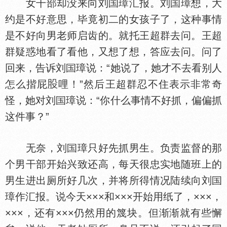
女干部却没来向刘
璋汇报。刘
璋想，大
约是不好意思，毕竟初二的女孩子了，这种事情
是不好向男老师启齿的。就托王超群去问。王超
群疑惑地看了看他，又想了想，答应去问。问了
回来，告诉刘
璋说：“她说了，她才不去看别人
怎么揩屁
哩！”然后王超群忍不住表示非常奇
怪，她对刘
璋说：“你什么事情不好抓，偏偏抓
这件事？”
无奈，刘
璋只好先抓男生。负责监督的那
个男干部开始兴致还高，每天很忠实地随班上的
男生进出厕所好几次，并将所得情况陆续向刘
璋作汇报。说今天×××和×××开始用纸了，×××，
×××，还有×××仍然用的篾块。但渐渐就有些懈