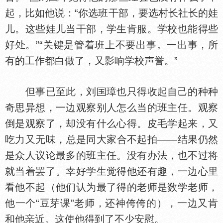
起，比如他说：“你选班干部，要选村长社长的娃
儿。这些娃儿当干部，学生肯服。学校也能得些
好
。”“关键是管着班上不要出事。一出事，所
有的工作都白做了，又影响学校声誉。”
但事已至此，刘
璋也只得收起自己的种种
奇思异想，一边观察别人怎么当的班主任。观察
倒是观察了，却没有什么心得。皮毛学起来，又
吃力又无味，总是同大家合不起拍——结果仍然
是众人议论最多的班主任。没有办法，也不过将
就当着罢了。幸好学生觉得他还有趣，一边心里
看他不起（他们认为最了得的老师是数学老师，
他一个“豆芽课”老师，还神侉侉的），一边又肯
和他
近。这使他得到了不少安慰。