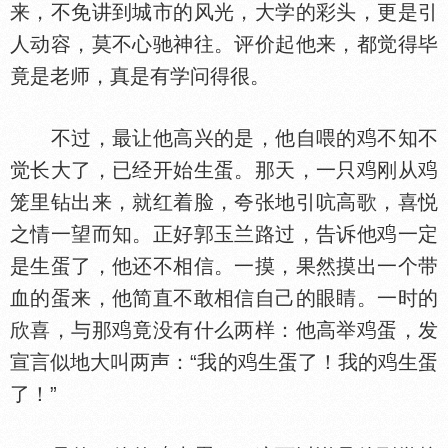
来，不免讲到城市的风光，大学的彩头，更是引
人动容，莫不心驰神往。评价起他来，都觉得毕
竟是老师，真是有学问得很。
不过，最让他高兴的是，他自喂的
不知不
觉长大了，已经开始生蛋。那天，一只
刚从
笼里钻出来，就红着脸，夸张地引吭高歌，喜悦
之情一望而知。正好郭玉兰路过，告诉他
一定
是生蛋了，他还不相信。一摸，果然摸出一个带
血的蛋来，他简直不敢相信自己的眼睛。一时的
欣喜，与那
竟没有什么两样：他高举
蛋，发
宣言似地大叫两声：“我的
生蛋了！我的
生蛋
了！”