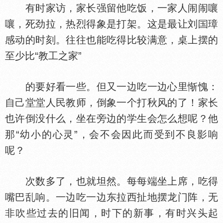
有时家访，家长强留他吃饭，一家人闹闹嚷
嚷，死劲拉，热烈得象是打架。这是最让刘
璋
感动的时刻。往往也能吃得比较满意，桌上摆的
至少比“教工之家”
的要好看一些。但又一边吃一边心里惭愧：
自己堂堂人民教师，倒象一个打秋风的了！家长
也许倒没什么，坐在旁边的学生会怎么想呢？他
那“幼小的心灵”，会不会因此而受到不良影响
呢？
次数多了，也就坦然。每每端坐上席，吃得
嘴巴乱响。一边吃一边东拉西扯地摆龙门阵，无
非吹些过去的旧闻，时下的新事，有时兴头起