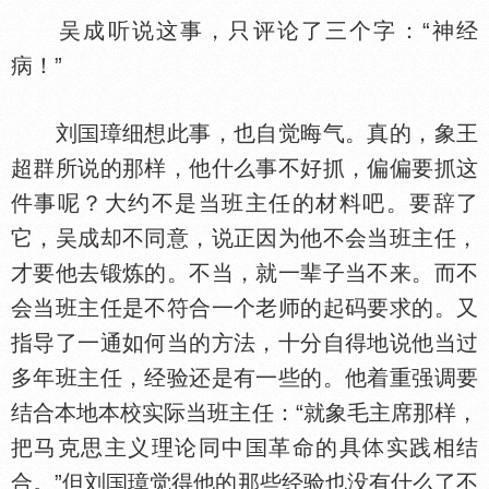
吴成听说这事，只评论了三个字：“神经
病！”
刘
璋细想此事，也自觉晦气。真的，象王
超群所说的那样，他什么事不好抓，偏偏要抓这
件事呢？大约不是当班主任的材料吧。要辞了
它，吴成却不同意，说正因为他不会当班主任，
才要他去锻炼的。不当，就一辈子当不来。而不
会当班主任是不符合一个老师的起码要求的。又
指导了一通如何当的方法，十分自得地说他当过
多年班主任，经验还是有一些的。他着重强调要
结合本地本校实际当班主任：“就象毛主席那样，
把马克思主义理论同中
革命的具
实践相结
合。”但刘
璋觉得他的那些经验也没有什么了不