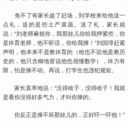
免不了有家长趁了赶场，到学校来给他送一
点礼，送的是些土产菜蔬。送了礼，家长就
说：“刘老师麻烦你，我那娃儿你给我押紧些，你
是
育老师，他不听话，你给我捶！”刘
璋赶紧
声明，他本来不是教
育的（他也不说他是教历
史的，他只含糊地冒说他也很懂数学），
力有
限，怕是捶不动。再说，打学生也违犯规矩。
家长直率地说：“没得啥子，没得啥子！我就
是看你没得好多气力，才叫你捶的。
你反正是捶不坏那娃儿的，正好吓一吓他！”