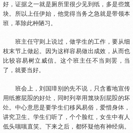
好，证据之一就是厕所里很少见到纸，多是些篾
块。所以上任伊始，他觉得当务之急就是带领本
班，革除此种陋习。
班主任守则上说过，做学生的工作，要从细
枝末节上做起。因为这样容易做出成效，从而也
比较容易树立威信。这个班主任不当则罢，当
了，就要当好。
班会上，刘
璋别的先不说，只含蓄地宣传
用纸擦屁
的好
，同时列举用篾块刮屁
的坏
。中心意思是要学生们移风易俗，爱惜身
，
讲究卫生。学生们听了，个个脸红，女生中有人
低头嗤嗤直笑。下来之后，都怀疑他有神经病。