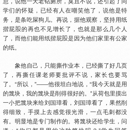
怠，说他一天老钻厕所，臭且不说，还引起了同
学们的怀疑，已经有人在嘲笑他了，说他是特
务，是条吃屎狗儿。再说，据他观察，坚持用纸
揩屁
的再也不见增长了，也就是那么几个人
了，而他们能用纸揩屁
是因为他们家里有公家
的纸。
象他自己，只能撕作业本，已经撕了好几页
了，再撕任课老师要批评不说，家长也要骂
了。“所以，”——他很坦白地说，“我今天就是用
的篾块，我的篾块是削得很好的。”从荷包里摸出
一小把篾块来给刘
璋看，刘
璋看了，果然削
得细致，手摸上去感觉很光滑，一点毛刺都没
有。明显地是专门制作的。将篾块还给学生，问