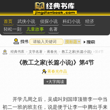
首页
武侠小说
侦探小说
科幻小说
经济
轻松一刻
儿童故事
名著
找书
经典书库
>
文学名著
>
蒋春光
>
教工之家(长篇小说)
>第4节
《教工之家(长篇小说)》
第4节
蒋春光作品
+大字阅读
开学几周之后，吴成叫刘
璋顶替李一中当
初二一班的班主任，说是便于让李一中腾出手来